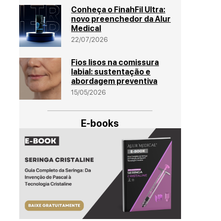
Conheça o FinahFil Ultra:
novo preenchedor da Alur
Medical
22/07/2026
Fios lisos na comissura
labial: sustentação e
abordagem preventiva
15/05/2026
E-books