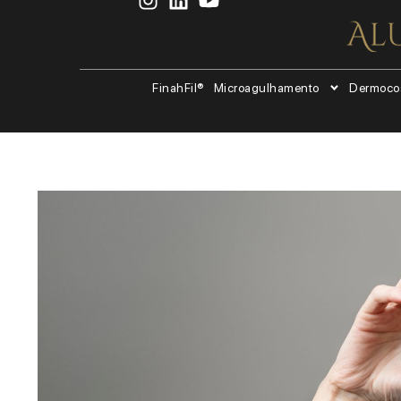
FinahFil®
Microagulhamento
Dermoco