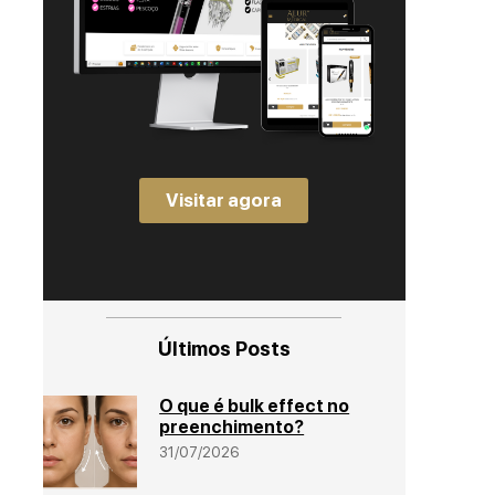
Visitar agora
Últimos Posts
O que é bulk effect no
preenchimento?
31/07/2026