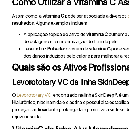
Como Utilizar a Vitamina C As
Assim como, a
vitamina C
pode ser associada a diversos
resultados. Alguns exemplos incluem:
A aplicação tópica do ativo de
vitamina C
aumenta a
de colágeno e a uniformização do tom da pele.
Laser e Luz Pulsada:
o sérum de
vitamina C
pode ser
dos danos induzidos pelo calor e para melhorar a 
Quais são os Ativos Profission
Levorototary VC da linha SkinDee
O
Levorototary VC
, encontrado na linha SkinDeep®, é u
Hialurônico, niacinamida e elastina e possui alta estabil
proteção antioxidante prolongada e promove a síntese de
rejuvenescida.