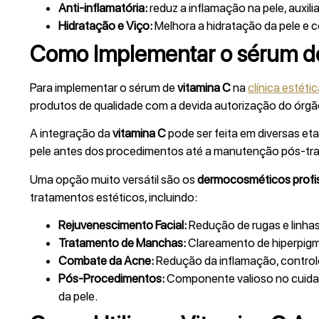
Anti-inflamatória:
reduz a inflamação na pele, auxil
Hidratação e Viço:
Melhora a hidratação da pele e 
Como Implementar o sérum de 
Para implementar o sérum de
vitamina C
na
clínica estéti
produtos de qualidade com a devida autorização do órg
A integração da
vitamina C
pode ser feita em diversas et
pele antes dos procedimentos até a manutenção pós-tr
Uma opção muito versátil são os
dermocosméticos profis
tratamentos estéticos, incluindo:
Rejuvenescimento Facial:
Redução de rugas e linhas 
Tratamento de Manchas:
Clareamento de hiperpigm
Combate da Acne:
Redução da inflamação, controle
Pós-Procedimentos:
Componente valioso no cuidad
da pele.