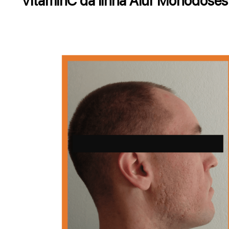
VitaminC da linha Alur Monodoses