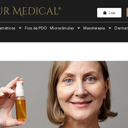
sméticos
Fios de PDO
Microcânulas
Mesoterapia
Dermat