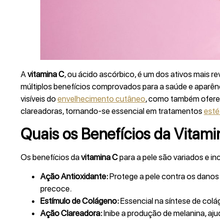
A
vitamina C
, ou ácido ascórbico, é um dos ativos mais r
múltiplos benefícios comprovados para a saúde e aparên
visíveis do
envelhecimento cutâneo
, como também oferec
clareadoras, tornando-se essencial em tratamentos
esté
Quais os Benefícios da Vitami
Os benefícios da
vitamina C
para a pele são variados e in
Ação Antioxidante:
Protege a pele contra os danos 
precoce.
Estímulo de Colágeno:
Essencial na síntese de colá
Ação Clareadora:
Inibe a produção de melanina, aju