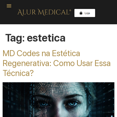
Tag:
estetica
MD Codes na Estética
Regenerativa: Como Usar Essa
Técnica?