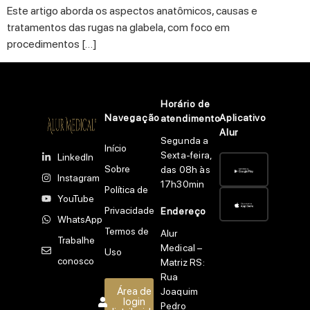
Este artigo aborda os aspectos anatômicos, causas e
tratamentos das rugas na glabela, com foco em
procedimentos […]
Horário de
Navegação
Aplicativo
atendimento
Alur
Segunda a
Início
Sexta-feira,
LinkedIn
Sobre
das 08h às
Instagram
17h30min
Política de
YouTube
Privacidade
Endereço
WhatsApp
Termos de
Alur
Trabalhe
Medical –
Uso
conosco
Matriz RS:
Rua
Área de
Joaquim
login
Pedro