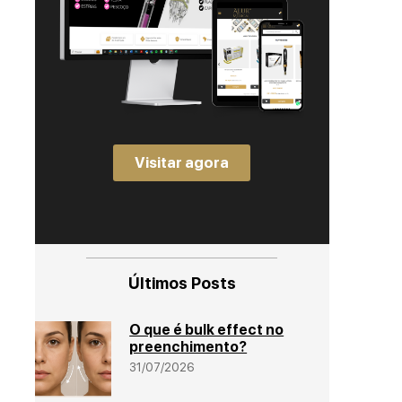
Visitar agora
Últimos Posts
O que é bulk effect no
preenchimento?
31/07/2026