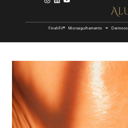
FinahFil®
Microagulhamento
Dermoco