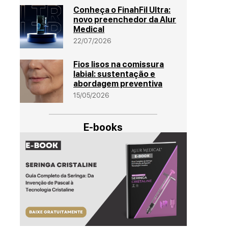
Conheça o FinahFil Ultra:
novo preenchedor da Alur
Medical
22/07/2026
Fios lisos na comissura
labial: sustentação e
abordagem preventiva
15/05/2026
E-books