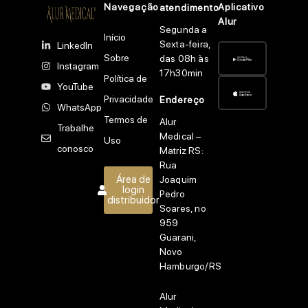
Navegação
Aplicativo
atendimento
Alur
Segunda a
Início
Sexta-feira,
LinkedIn
Sobre
das 08h às
Instagram
17h30min
Política de
YouTube
Privacidade
Endereço
WhatsApp
Termos de
Alur
Trabalhe
Medical –
Uso
conosco
Matriz RS:
Rua
Área de
Joaquim
login
Pedro
distribuidor
Soares, no
959
Guarani,
Novo
Hamburgo/RS
Alur