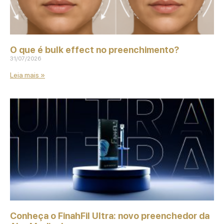
O que é bulk effect no preenchimento?
31/07/2026
Leia mais »
Conheça o FinahFil Ultra: novo preenchedor da