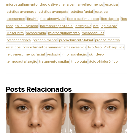
microagulhamento
drug delivery
enerpen
envelhecimento
estetica
estetica avancada
estetica avançada
estetica facial
estética
exossomos
finahfil
fios absorviveis
fios bioestimulacao
fios de pdo
fios
lisos
foliculo piloso
harmonização facial
hexyl plus
hof
legislação
MesoDerm
mesoterapia
microagulhamento
microcânulas
preenchedores
preenchimento
preenchimento labial
procedimentos
esteticos
procedimentos minimamente invasivos
ProDeep
ProDeep Fios
rejuvenescimento facial
reologia
rinomodelação
skindeep
termocauterização
tratamento capilar
tricologia
ácido hialurônico
Posts Relacionados