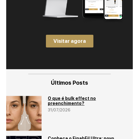
Visitar agora
Últimos Posts
O que é bulk effect no
preenchimento?
31/07/2026
Conheça o FinahFil Ultra: novo