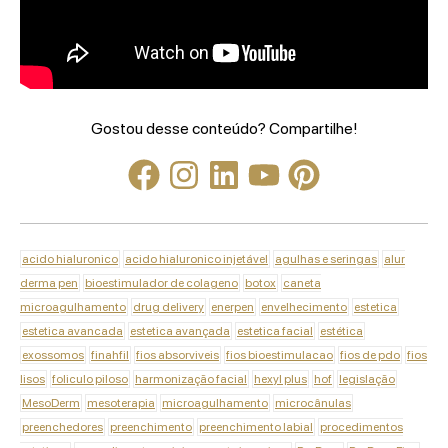
Gostou desse conteúdo? Compartilhe!
acido hialuronico
acido hialuronico injetável
agulhas e seringas
alur
derma pen
bioestimulador de colageno
botox
caneta
microagulhamento
drug delivery
enerpen
envelhecimento
estetica
estetica avancada
estetica avançada
estetica facial
estética
exossomos
finahfil
fios absorviveis
fios bioestimulacao
fios de pdo
fios
lisos
foliculo piloso
harmonização facial
hexyl plus
hof
legislação
MesoDerm
mesoterapia
microagulhamento
microcânulas
preenchedores
preenchimento
preenchimento labial
procedimentos