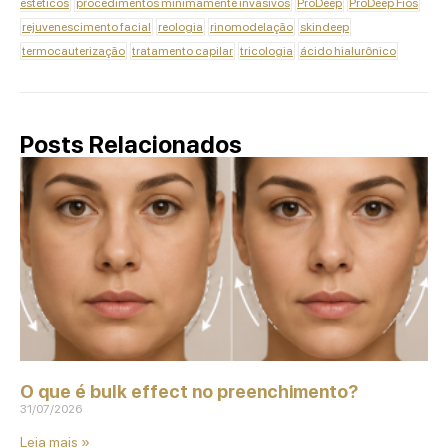
esteticos
procedimentos minimamente invasivos
ProDeep
ProDeep Fios
rejuvenescimento facial
reologia
rinomodelação
skindeep
termocauterização
tratamento capilar
tricologia
ácido hialurônico
Posts Relacionados
O que é bulk effect no preenchimento?
31/07/2026
Leia mais »