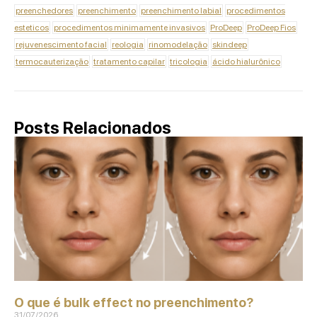
preenchedores
preenchimento
preenchimento labial
procedimentos
esteticos
procedimentos minimamente invasivos
ProDeep
ProDeep Fios
rejuvenescimento facial
reologia
rinomodelação
skindeep
termocauterização
tratamento capilar
tricologia
ácido hialurônico
Posts Relacionados
O que é bulk effect no preenchimento?
31/07/2026