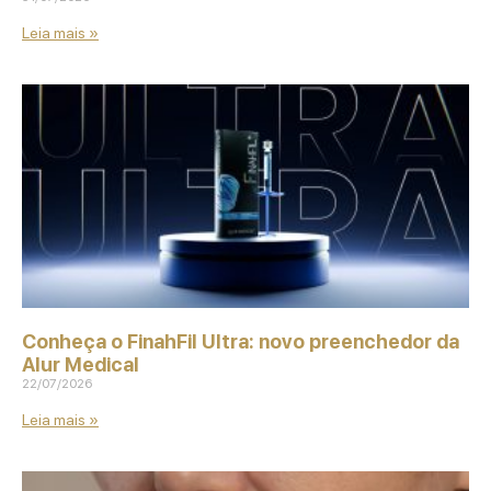
Leia mais »
Conheça o FinahFil Ultra: novo preenchedor da
Alur Medical
22/07/2026
Leia mais »