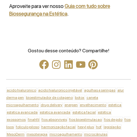
Aproveite para ver nosso
Guia com tudo sobre
Biossegurança na Estética
.
Gostou desse conteúdo? Compartilhe!
acido hialuronico
acido hialuronico injetável
agulhas e seringas
alur
derma pen
bioestimulador de colageno
botox
caneta
microagulhamento
drug delivery
enerpen
envelhecimento
estetica
estetica avancada
estetica avançada
estetica facial
estética
exossomos
finahfil
fios absorviveis
fios bioestimulacao
fios de pdo
fios
lisos
foliculo piloso
harmonização facial
hexyl plus
hof
legislação
MesoDerm
mesoterapia
microagulhamento
microcânulas