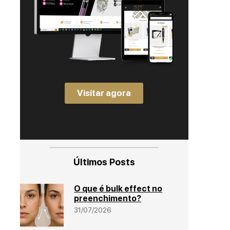
Visitar agora
Últimos Posts
O que é bulk effect no
preenchimento?
31/07/2026