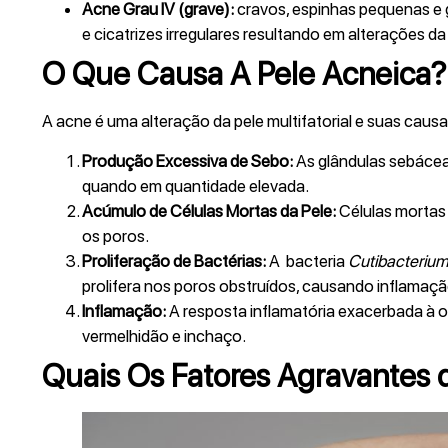
Acne Grau IV (grave):
cravos, espinhas pequenas e 
e cicatrizes irregulares resultando em alterações d
O Que Causa A Pele Acneica?
A acne é uma alteração da pele multifatorial e suas caus
Produção Excessiva de Sebo:
As glândulas sebácea
quando em quantidade elevada.
Acúmulo de Células Mortas da Pele:
Células mortas
os poros.
Proliferação de Bactérias:
A bacteria
Cutibacterium
prolifera nos poros obstruídos, causando inflamaçã
Inflamação:
A resposta inflamatória exacerbada à o
vermelhidão e inchaço.
Quais Os Fatores Agravantes 