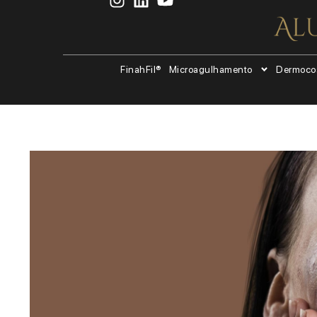
FinahFil®
Microagulhamento
Dermoco