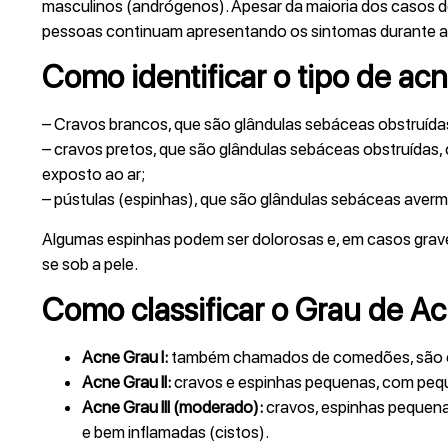
masculinos (andrógenos). Apesar da maioria dos casos 
pessoas continuam apresentando os sintomas durante a v
Como identificar o tipo de ac
– Cravos brancos, que são glândulas sebáceas obstruídas
– cravos pretos, que são glândulas sebáceas obstruídas, 
exposto ao ar;
– pústulas (espinhas), que são glândulas sebáceas averme
Algumas espinhas podem ser dolorosas e, em casos graves
se sob a pele.
Como classificar o Grau de A
Acne Grau I:
também chamados de comedões, são cra
Acne Grau II:
cravos e espinhas pequenas, com pequ
Acne Grau III (moderado):
cravos, espinhas pequena
e bem inflamadas (cistos).