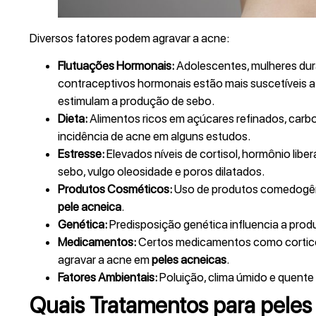
Diversos fatores podem agravar a acne:
Flutuações Hormonais:
Adolescentes, mulheres dura
contraceptivos hormonais estão mais suscetíveis a
estimulam a produção de sebo.
Dieta:
Alimentos ricos em açúcares refinados, carbo
incidência de acne em alguns estudos.
Estresse:
Elevados níveis de cortisol, hormônio li
sebo, vulgo oleosidade e poros dilatados.
Produtos Cosméticos:
Uso de produtos comedogêni
pele acneica
.
Genética:
Predisposição genética influencia a prod
Medicamentos:
Certos medicamentos como corticos
agravar a acne em
peles acneicas
.
Fatores Ambientais:
Poluição, clima úmido e quente
Quais Tratamentos para peles 