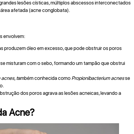
grandes lesões císticas, múltiplos abscessos interconectados
a área afetada (acne conglobata).
as envolvem:
s produzem óleo em excesso, que pode obstruir os poros
 se misturam com o sebo, formando um tampão que obstrui
 acnes, t
ambém conhecida como
Propionibacterium acnes
se
o.
bstrução dos poros agrava as lesões acneicas, levando a
da Acne?