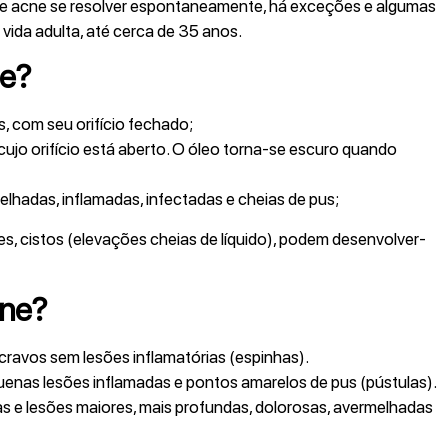
de acne se resolver espontaneamente, há exceções e algumas
ida adulta, até cerca de 35 anos.
ne?
, com seu orifício fechado;
cujo orifício está aberto. O óleo torna-se escuro quando
lhadas, inflamadas, infectadas e cheias de pus;
, cistos (elevações cheias de líquido), podem desenvolver-
cne?
vos sem lesões inflamatórias (espinhas).
enas lesões inflamadas e pontos amarelos de pus (pústulas).
s e lesões maiores, mais profundas, dolorosas, avermelhadas