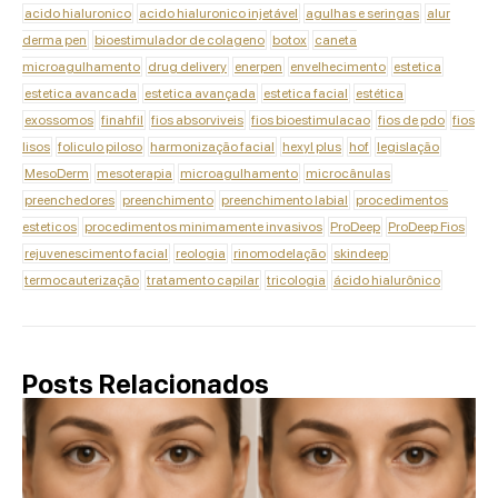
acido hialuronico
acido hialuronico injetável
agulhas e seringas
alur
derma pen
bioestimulador de colageno
botox
caneta
microagulhamento
drug delivery
enerpen
envelhecimento
estetica
estetica avancada
estetica avançada
estetica facial
estética
exossomos
finahfil
fios absorviveis
fios bioestimulacao
fios de pdo
fios
lisos
foliculo piloso
harmonização facial
hexyl plus
hof
legislação
MesoDerm
mesoterapia
microagulhamento
microcânulas
preenchedores
preenchimento
preenchimento labial
procedimentos
esteticos
procedimentos minimamente invasivos
ProDeep
ProDeep Fios
rejuvenescimento facial
reologia
rinomodelação
skindeep
termocauterização
tratamento capilar
tricologia
ácido hialurônico
Posts Relacionados