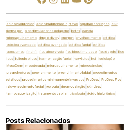
acido hialuronico
acido hialuronico injetável
agulhas e seringas
alur
derma pen
bioestimulador de colageno
botox
caneta
microagulhamento
drug delivery
enerpen
envelhecimento
estetica
estetica avancada
estetica avançada
estetica facial
estética
exossomos
finahfil
fios absorviveis
fios bioestimulacao
fios de pdo
fios
lisos
foliculo piloso
harmonização facial
hexyl plus
hof
legislação
MesoDerm
mesoterapia
microagulhamento
microcânulas
preenchedores
preenchimento
preenchimento labial
procedimentos
esteticos
procedimentos minimamente invasivos
ProDeep
ProDeep Fios
rejuvenescimento facial
reologia
rinomodelação
skindeep
termocauterização
tratamento capilar
tricologia
ácido hialurônico
Posts Relacionados