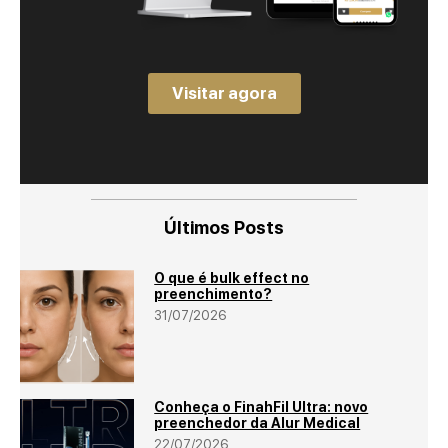
Visitar agora
Últimos Posts
O que é bulk effect no
preenchimento?
31/07/2026
Conheça o FinahFil Ultra: novo
preenchedor da Alur Medical
22/07/2026