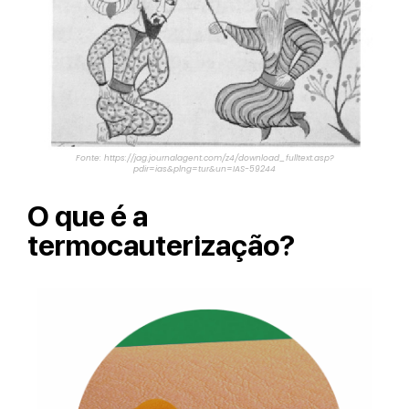
Fonte: https://jag.journalagent.com/z4/download_fulltext.asp?
pdir=ias&plng=tur&un=IAS-59244
O que é a
termocauterização?