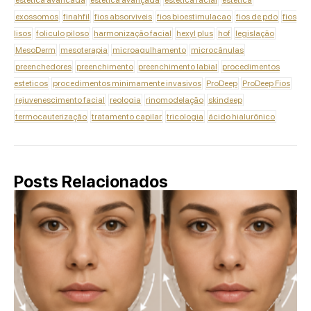
exossomos
finahfil
fios absorviveis
fios bioestimulacao
fios de pdo
fios
lisos
foliculo piloso
harmonização facial
hexyl plus
hof
legislação
MesoDerm
mesoterapia
microagulhamento
microcânulas
preenchedores
preenchimento
preenchimento labial
procedimentos
esteticos
procedimentos minimamente invasivos
ProDeep
ProDeep Fios
rejuvenescimento facial
reologia
rinomodelação
skindeep
termocauterização
tratamento capilar
tricologia
ácido hialurônico
Posts Relacionados