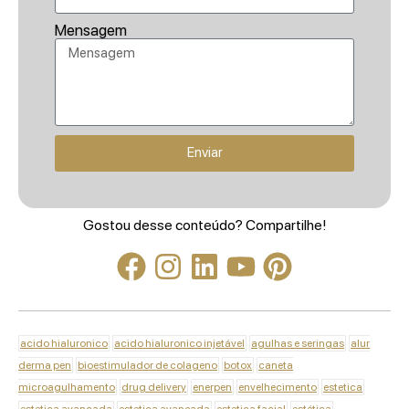
Mensagem
Enviar
Gostou desse conteúdo? Compartilhe!
acido hialuronico
acido hialuronico injetável
agulhas e seringas
alur
derma pen
bioestimulador de colageno
botox
caneta
microagulhamento
drug delivery
enerpen
envelhecimento
estetica
estetica avancada
estetica avançada
estetica facial
estética