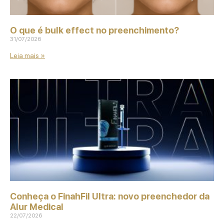
O que é bulk effect no preenchimento?
31/07/2026
Leia mais »
Conheça o FinahFil Ultra: novo preenchedor da
Alur Medical
22/07/2026