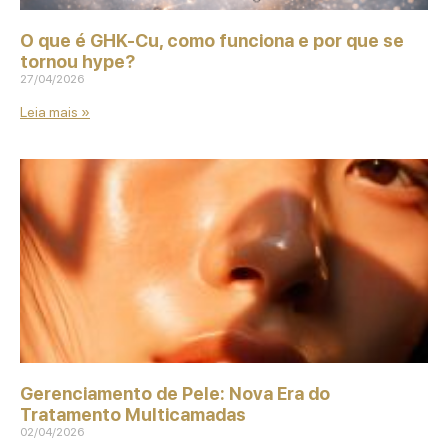
O que é GHK‑Cu, como funciona e por que se
tornou hype?
27/04/2026
Leia mais »
Gerenciamento de Pele: Nova Era do
Tratamento Multicamadas
02/04/2026