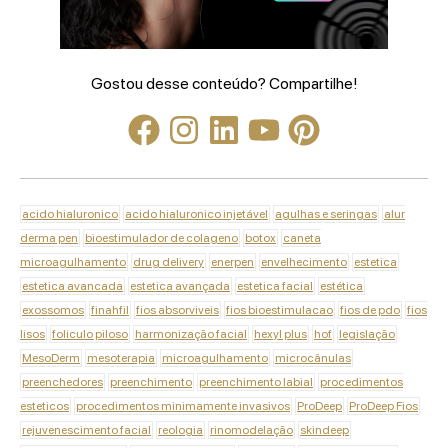
Gostou desse conteúdo? Compartilhe!
acido hialuronico
acido hialuronico injetável
agulhas e seringas
alur
derma pen
bioestimulador de colageno
botox
caneta
microagulhamento
drug delivery
enerpen
envelhecimento
estetica
estetica avancada
estetica avançada
estetica facial
estética
exossomos
finahfil
fios absorviveis
fios bioestimulacao
fios de pdo
fios
lisos
foliculo piloso
harmonização facial
hexyl plus
hof
legislação
MesoDerm
mesoterapia
microagulhamento
microcânulas
preenchedores
preenchimento
preenchimento labial
procedimentos
esteticos
procedimentos minimamente invasivos
ProDeep
ProDeep Fios
rejuvenescimento facial
reologia
rinomodelação
skindeep