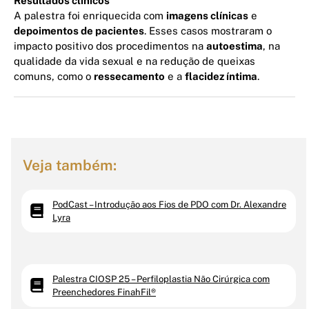
Resultados clínicos
A palestra foi enriquecida com
imagens clínicas
e
depoimentos de pacientes
. Esses casos mostraram o
impacto positivo dos procedimentos na
autoestima
, na
qualidade da vida sexual e na redução de queixas
comuns, como o
ressecamento
e a
flacidez íntima
.
Veja também:
PodCast – Introdução aos Fios de PDO com Dr. Alexandre
Lyra
Palestra CIOSP 25 – Perfiloplastia Não Cirúrgica com
Preenchedores FinahFil®