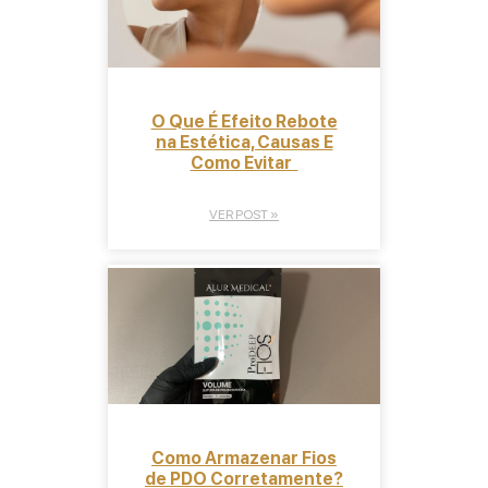
O Que É Efeito Rebote
na Estética, Causas E
Como Evitar
VER POST »
Como Armazenar Fios
de PDO Corretamente?