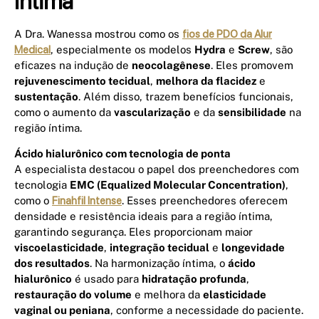
íntima
A Dra. Wanessa mostrou como os
fios de PDO da Alur
Medical
, especialmente os modelos
Hydra
e
Screw
, são
eficazes na indução de
neocolagênese
. Eles promovem
rejuvenescimento tecidual
,
melhora da flacidez
e
sustentação
. Além disso, trazem benefícios funcionais,
como o aumento da
vascularização
e da
sensibilidade
na
região íntima.
Ácido hialurônico com tecnologia de ponta
A especialista destacou o papel dos preenchedores com
tecnologia
EMC (Equalized Molecular Concentration)
,
como o
Finahfil Intense
. Esses preenchedores oferecem
densidade e resistência ideais para a região íntima,
garantindo segurança. Eles proporcionam maior
viscoelasticidade
,
integração tecidual
e
longevidade
dos resultados
. Na harmonização íntima, o
ácido
hialurônico
é usado para
hidratação profunda
,
restauração do volume
e melhora da
elasticidade
vaginal ou peniana
, conforme a necessidade do paciente.