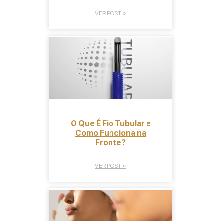
VER POST »
O Que É Fio Tubular e
Como Funciona na
Fronte?
VER POST »