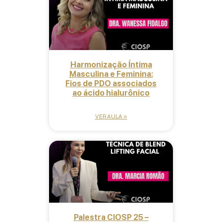
Harmonização Íntima
Masculina e Feminina:
Fios de PDO associados
ao ácido hialurônico
VER AULA »
Palestra CIOSP 25 –