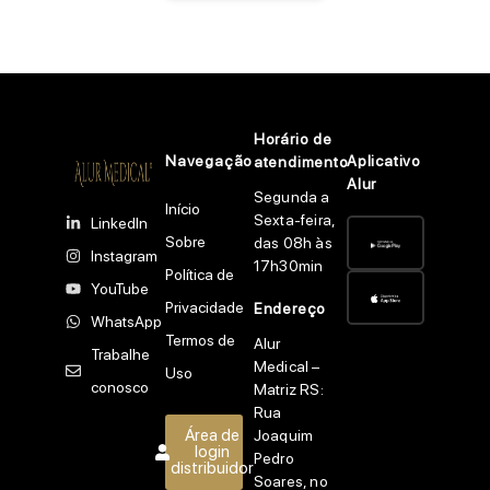
Horário de
Navegação
Aplicativo
atendimento
Alur
Segunda a
Início
Sexta-feira,
LinkedIn
Sobre
das 08h às
Instagram
17h30min
Política de
YouTube
Privacidade
Endereço
WhatsApp
Termos de
Alur
Trabalhe
Medical –
Uso
conosco
Matriz RS:
Rua
Área de
Joaquim
login
Pedro
distribuidor
Soares, no