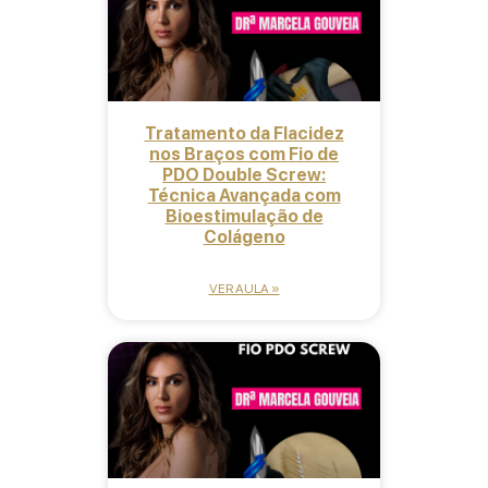
Tratamento da Flacidez
nos Braços com Fio de
PDO Double Screw:
Técnica Avançada com
Bioestimulação de
Colágeno
VER AULA »