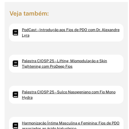
Veja também:
PodCast – Introdução aos Fios de PDO com Dr. Alexandre
Lyra
Palestra CIOSP 25 – Lifting, Miomodulação e Skin
Tightening com ProDeep Fios
Palestra CIOSP 25 – Sulco Nasogeniano com Fio Mono
Hydra
Harmonização Íntima Masculina e Feminina: Fios de PDO
associados ao ácido hialurônico