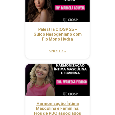
Palestra CIOSP 25 –
Sulco Nasogeniano com
Fio Mono Hydra
VER AULA »
Harmonização Íntima
Masculina e Feminina:
Fios de PDO associados