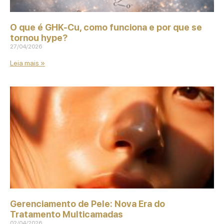
O que é GHK‑Cu, como funciona e por que se
tornou hype?
27/04/2026
Leia mais »
Gerenciamento de Pele: Nova Era do
Tratamento Multicamadas
02/04/2026