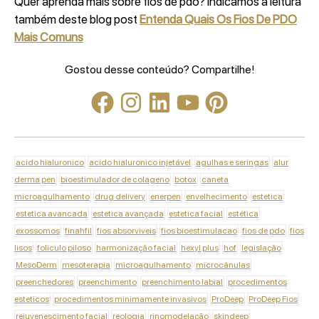
Quer aprenda mais sobre fios de pdo? Indicamos a leitura
também deste blog post
Entenda Quais Os Fios De PDO
Mais Comuns
Gostou desse conteúdo? Compartilhe!
acido hialuronico
acido hialuronico injetável
agulhas e seringas
alur
derma pen
bioestimulador de colageno
botox
caneta
microagulhamento
drug delivery
enerpen
envelhecimento
estetica
estetica avancada
estetica avançada
estetica facial
estética
exossomos
finahfil
fios absorviveis
fios bioestimulacao
fios de pdo
fios
lisos
foliculo piloso
harmonização facial
hexyl plus
hof
legislação
MesoDerm
mesoterapia
microagulhamento
microcânulas
preenchedores
preenchimento
preenchimento labial
procedimentos
esteticos
procedimentos minimamente invasivos
ProDeep
ProDeep Fios
rejuvenescimento facial
reologia
rinomodelação
skindeep