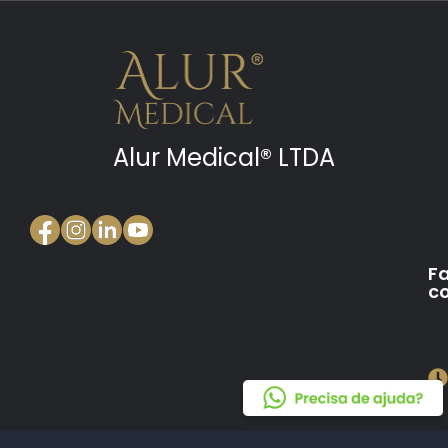
Alur Medical® LTDA
Fa
c