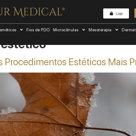
sméticos
Fios de PDO
Microcânulas
Mesoterapia
Dermat
estetico
s Procedimentos Estéticos Mais 