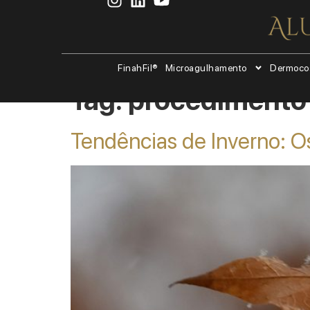
FinahFil®
Microagulhamento
Dermoco
Tag:
procedimento 
Tendências de Inverno: O