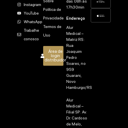
Sobre
das 08h às
Instagram
17h30min
Política de
YouTube
Privacidade
Endereço
WhatsApp
Termos de
Alur
Trabalhe
Medical –
Uso
conosco
Matriz RS:
Rua
Área de
Joaquim
login
Pedro
distribuidor
Soares, no
959
Guarani,
Novo
Hamburgo/RS
Alur
Medical –
Filial SP:
Av.
Dr. Cardoso
de Melo,