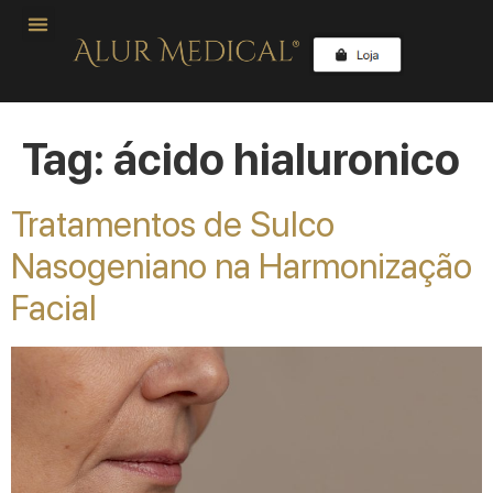
Tag:
ácido hialuronico
Tratamentos de Sulco
Nasogeniano na Harmonização
Facial