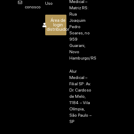
Medical –
Uso
conosco
Matriz RS:
Rua
Área de
Joaquim
login
Pedro
distribuidor
Soares, no
959
Guarani,
Novo
Hamburgo/RS
Alur
Medical –
Filial SP:
Av.
Dr. Cardoso
de Melo,
1184 – Vila
Olímpia,
São Paulo –
SP