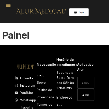
Painel
Horário de
Navegação
Aplicativo
atendimento
Alur
Segunda a
Início
Sexta-feira,
LinkedIn
Sobre
das 08h às
Instagram
17h30min
Política de
YouTube
Privacidade
Endereço
WhatsApp
Termos de
Alur
Trabalhe