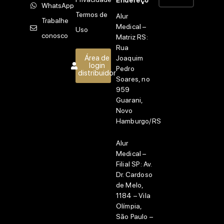
Endereço
WhatsApp
Termos de
Alur
Trabalhe
Medical –
Uso
conosco
Matriz RS:
Rua
Área de
Joaquim
login
Pedro
distribuidor
Soares, no
959
Guarani,
Novo
Hamburgo/RS
Alur
Medical –
Filial SP:
Av.
Dr. Cardoso
de Melo,
1184 – Vila
Olímpia,
São Paulo –