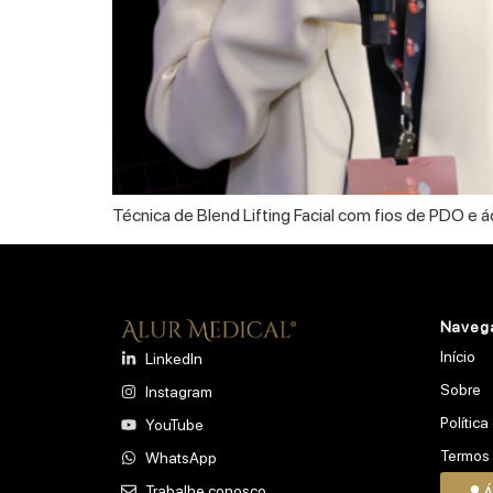
Técnica de Blend Lifting Facial com fios de PDO e á
Naveg
Início
LinkedIn
Sobre
Instagram
Política
YouTube
Termos
WhatsApp
Trabalhe conosco