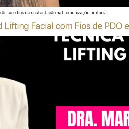
urônico e fios de sustentação na harmonização orofacial.
 Lifting Facial com Fios de PDO e