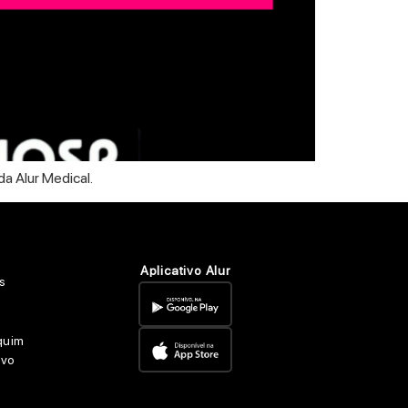
da Alur Medical.
Aplicativo Alur
s
quim
ovo