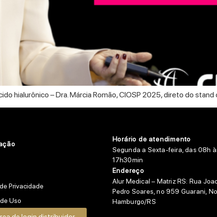
cido hialurônico – Dra. Márcia Romão, CIOSP 2025, direto do stand 
Horário de atendimento
ação
Segunda a Sexta-feira, das 08h à
17h30min
Endereço
Alur Medical – Matriz RS:
Rua Joa
 de Privacidade
Pedro Soares, no 959 Guarani, N
 de Uso
Hamburgo/RS