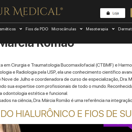
sméticos
Fios de PDO
Microcânulas
Mesoterapia
Dermat
Marcia Romão
sta em Cirurgia e Traumatologia Bucomaxilofacial (CTBMF) e Harmo
ogia e Radiologia pela USP, ela une conhecimento científico avança
e Nove de Julho e coordenadora de curso de especialização, Dra.
ando sua expertise com profissionais de todo o mundo. Reconhecid
da odontologia estética e funcional.
dos na ciência, Dra. Márcia Romão é uma referência na integração
IDO HIALURÔNICO E FIOS DE 