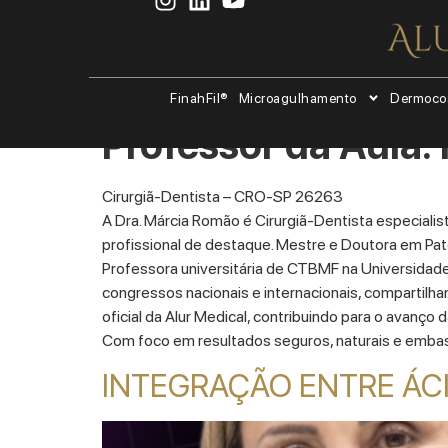
FinahFil®
Microagulhamento
Dermoco
Professor da Aula:
Cirurgiã-Dentista – CRO-SP 26263
A Dra. Márcia Romão é Cirurgiã-Dentista especiali
profissional de destaque. Mestre e Doutora em Patol
Professora universitária de CTBMF na Universidad
congressos nacionais e internacionais, compartilh
oficial da Alur Medical, contribuindo para o avanço 
Com foco em resultados seguros, naturais e embasa
INTEGRAÇÃO ENTRE ÁC